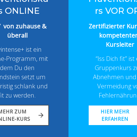
s ONLINE
rs VOR O
7 von zuhause &
Zertifizierter Ku
überall
kompetente
Kursleiter
intense+ ist ein
ne-Programm, mit
“Iss Dich fit” ist
dem Du den
Gruppenkurs 
ndstein setzt um
Abnehmen und 
ristig schlank und
Vermeidung v
fit zu werden.
Fehlernährun
MEHR ZUM
HIER MEHR
NLINE-KURS
ERFAHREN