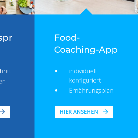
spr
Food-
Coaching-App
hritt
individuell
konfiguriert
en
Ernährungsplan
HIER ANSEHEN