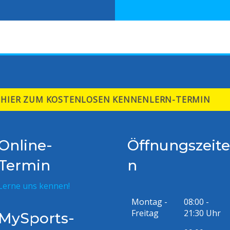
HIER ZUM KOSTENLOSEN KENNENLERN-TERMIN
Online-
Öffnungszeite
Termin
n
Lerne uns kennen!
Montag -
08:00 -
Freitag
21:30 Uhr
MySports-