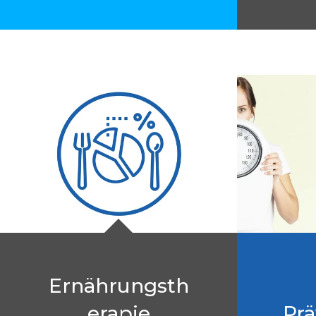
Ernährungsth
erapie
Pr