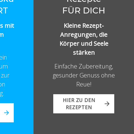
RT
FÜR DICH
rs mit
Kleine Rezept-
m
Anregungen, die
Körper und Seele
stärken
 ein
zum
Einfache Zubereitung,
zur
gesunder Genuss ohne
on
Reue!
g.
HIER ZU DEN
REZEPTEN