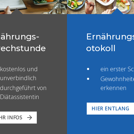
nährungs-
Ernährung
rechstunde
otokoll
kostenlos und
ein erster Sc
unverbindlich
Gewohnheit
durchgeführt von
erkennen
Diätassistentin
HIER ENTLANG
HR INFOS