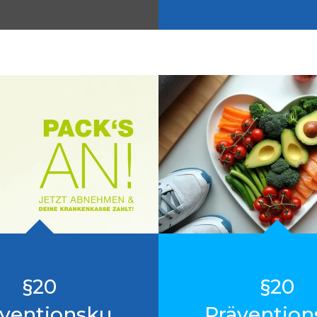
§20
§20
äventionsku
Prävention